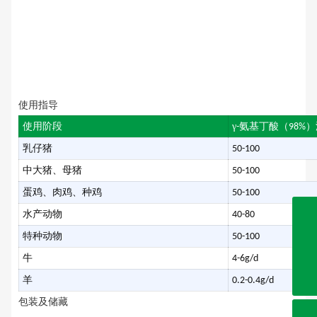
使用指导
使用阶段
γ
氨基丁酸（
）
-
98%
乳仔猪
50-100
中大猪、母猪
50-100
蛋鸡、肉鸡、种鸡
50-100
水产动物
40-80
特种动物
50-100
0632-8999286
牛
4-6g/d
0632-8999191
羊
0.2-0.4g/d
0632-8999262
sdjienuo@163.com
包装及储藏