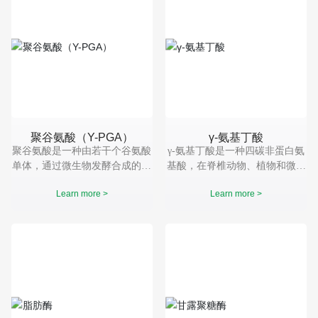
聚谷氨酸（Y-PGA）
γ-氨基丁酸
聚谷氨酸是一种由若干个谷氨酸
γ-氨基丁酸是一种四碳非蛋白氨
单体，通过微生物发酵合成的高
基酸，在脊椎动物、植物和微生
分子、阴离子型多肽聚合物。作
物中广泛存在，属强神经抑制性
Learn more >
Learn more >
为一种生物材料，γ-聚谷氨酸又
氨基酸，具有镇静、催眠、抗惊
具有生物可降解性，可食、对人
厥、降血压的生理作用。它是抑
体和环境无毒害等优点，被广泛
制性神经递质，可以抑制动物的
应用在多个领域。
活动，减少能量的消耗。