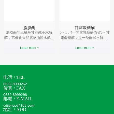
脂肪酶
甘露聚糖酶
脂肪酶即三酰基甘油酰基水解
β－1，4一甘露聚糖酶简称β－甘
酶，它催化天然底物油脂水解，
露聚糖酶，是一类能够水解含β
生成脂肪酸、甘油和甘油单酯或
－l，4一甘露糖苷键的甘露寡
Learn more >
Learn more >
二酯。 脂肪酶基本组成单位仅
糖、甘露多糖（包括甘露聚糖、
为氨基酸，通常只有一条多肽
半乳甘露聚糖、葡萄甘露聚糖
链。它的催化活性仅仅决定于它
等）的水解内切酶，属于半纤维
的蛋白质结构。
素酶类。
电话 / TEL
0632-8999262
传真 / FAX
0632-8999298
邮箱 / E-MAIL
sdjienuo@163.com
地址 / ADD