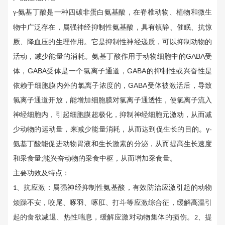
γ
氨基丁酸是一种四碳非蛋白氨基酸，在脊椎动物、植物和微生
-
物中广泛存在，
属强神经抑制性氨基酸，具有镇静、催眠、抗惊
厥、降血压的生理作用。它是抑制性神经递质，可以抑制动物的
GABA
活动，减少能量的消耗。氨基丁酸作用于动物细胞中的
受
GABA
GABA
体，
受体是一个氯离子通道，
的抑制性或兴奋性是
GABA
依赖于细胞膜内外的氯离子浓度的，
受体被激活后，导致
氯离子通道开放，能增加细胞膜对氯离子通透性，使氯离子流入
神经细胞内，引起细胞膜超极化，抑制神经细胞元激动，从而减
γ-
少动物的运动量，来减少能量消耗，从而达到促生长的目的。
氨基丁酸能促进动物胃液和生长激素的分泌，从而提高生长速度
;
和采食量
能兴奋动物的采食中枢，从而增加采食量。
主要功效及特点：
、抗应激：属强神经抑制性氨基酸，有效防治应激引起的动物
1
烦躁不安，咬尾、啄羽、啄肛、打斗等应激综合征，缓解高温引
起的食欲减退、热性喘息，缓解应激对动物集体的损伤。
、提
2