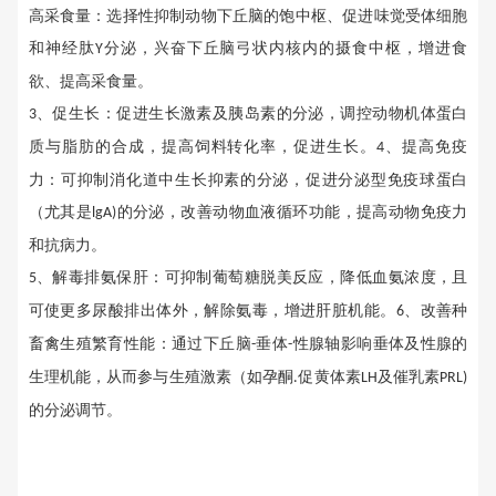
高采食量：选择性抑制动物下丘脑的饱中枢、促进味觉受体细胞
和神经肽
分泌，兴奋下丘脑弓状内核内的摄食中枢，增进食
Y
欲、提高采食量。
、促生长：促进生长激素及胰岛素的分泌，调控动物机体蛋白
3
质与脂肪的合成，提高饲料转化率，促进生长。
、提高免疫
4
力：可抑制消化道中生长抑素的分泌，促进分泌型免疫球蛋白
（尤其是
的分泌，改善动物血液循环功能，提高动物免疫力
lgA)
和抗病力。
、解毒排氨保肝：可抑制葡萄糖脱美反应，降低血氨浓度，且
5
可使更多尿酸排出体外，解除氨毒，增进肝脏机能。
、改善种
6
畜禽生殖繁育性能：通过下丘脑
垂体
性腺轴影响垂体及性腺的
-
-
生理机能，从而参与生殖激素（如孕酮
促黄体素
及催乳素
.
LH
PRL)
的分泌调节。