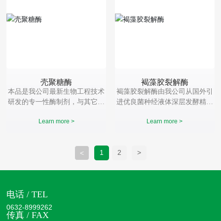
壳聚糖酶
褐藻胶裂解酶
本品是我公司最新生物工程技术
褐藻胶裂解酶由我公司从国外引
研发的专一性酶制剂，与其它壳
进优良菌种经液体深层发酵精制
聚糖降解方法相比，具有无副反
提炼而成，它能在中性pH6-8条
Learn more >
Learn more >
应、降解条件温和、降解过程及
件下有效水解褐藻胶，可广泛应
降解产物相对分子量分布容易控
用于褐藻及褐藻酸钠、褐藻寡糖
制。酶解产物活性高，纯度高等
的加工等行业。
1
2
>
<
优势。
电话 / TEL
0632-8999262
传真 / FAX