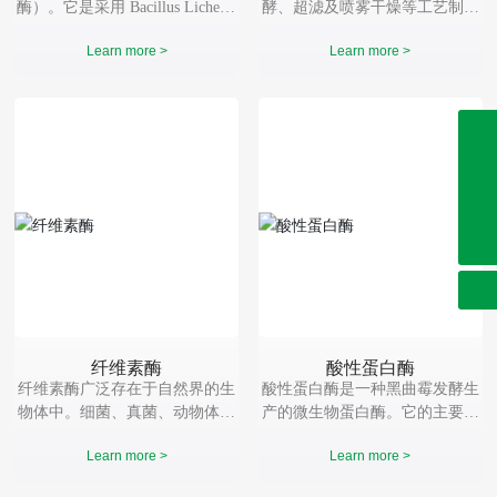
酶）。它是采用 Bacillus Lichenif
酵、超滤及喷雾干燥等工艺制得
omis 菌株经过液态深层发酵制
酶制剂，它的主要活性是内切木
Learn more >
Learn more >
得，该酶是一种内切酶，专一作
聚糖酶，能够切断阿拉伯木聚糖
用于β-葡聚糖的 1,3 及 1,4 糖苷
中可溶或不溶的纤维结构，它也
键，产生 3 - 5 个葡萄糖单位的
含β-葡聚糖酶，纤维素酶和糖化
低聚糖及葡萄糖。
酶活性。
0632-8999286
0632-8999191
0632-8999262
sdjienuo@163.com
纤维素酶
酸性蛋白酶
纤维素酶广泛存在于自然界的生
酸性蛋白酶是一种黑曲霉发酵生
物体中。细菌、真菌、动物体内
产的微生物蛋白酶。它的主要活
等都能产生纤维素酶。一般用于
性是蛋白酶，它能水解酵母和鱼
Learn more >
Learn more >
生产的纤维素酶来自于真菌，比
粉中的增加氨基酸含量，也可以
较典型的有木酶属、曲霉属、和
补充动物内源酶不足，提高饲料