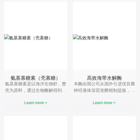
青霉属。
中能量的利用率，促进畜禽的生
长，提高日增重，降低料重比，
提高其生产性能
氨基寡糖素（壳寡糖）
高效海带水解酶
氨基寡糖素是以海洋生物虾、蟹
本酶由我公司从国外引进优良菌
壳为原料，通过生物酶解得到的
种经液体深层发酵精制提炼，针
聚合度低聚糖，是自然界中唯一
对海带（褐藻）开发的专用高效
Learn more >
Learn more >
“带正电荷的天然低聚糖”也是一
水解酶。可作用底物干海带与鲜
种全新生物刺激素。
海带（整颗海带）均可，广泛适
用于海藻肥料加工行业。