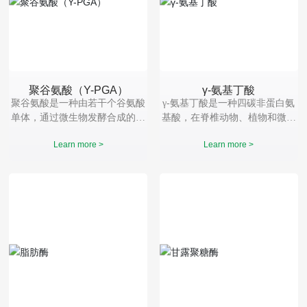
聚谷氨酸（Y-PGA）
γ-氨基丁酸
聚谷氨酸是一种由若干个谷氨酸
γ-氨基丁酸是一种四碳非蛋白氨
单体，通过微生物发酵合成的高
基酸，在脊椎动物、植物和微生
分子、阴离子型多肽聚合物。作
物中广泛存在，属强神经抑制性
Learn more >
Learn more >
为一种生物材料，γ-聚谷氨酸又
氨基酸，具有镇静、催眠、抗惊
具有生物可降解性，可食、对人
厥、降血压的生理作用。它是抑
体和环境无毒害等优点，被广泛
制性神经递质，可以抑制动物的
应用在多个领域。
活动，减少能量的消耗。