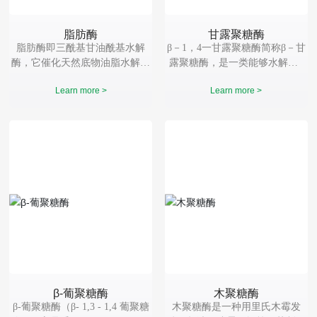
脂肪酶
甘露聚糖酶
脂肪酶即三酰基甘油酰基水解
β－1，4一甘露聚糖酶简称β－甘
酶，它催化天然底物油脂水解，
露聚糖酶，是一类能够水解含β
生成脂肪酸、甘油和甘油单酯或
－l，4一甘露糖苷键的甘露寡
Learn more >
Learn more >
二酯。 脂肪酶基本组成单位仅为
糖、甘露多糖（包括甘露聚糖、
氨基酸，通常只有一条多肽链。
半乳甘露聚糖、葡萄甘露聚糖
它的催化活性仅仅决定于它的蛋
等）的水解内切酶，属于半纤维
白质结构。
素酶类。
β-葡聚糖酶
木聚糖酶
β-葡聚糖酶（β- 1,3 - 1,4 葡聚糖
木聚糖酶是一种用里氏木霉发